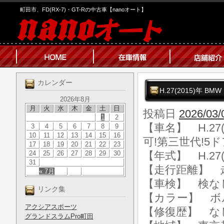
町田市、FD(RX-7)・GT-Rの中古車【nanoオート】
カレンダー
H.27(2015)年 
2026年8月
月
火
水
木
金
土
日
投稿日
2026/03/
1
2
【車名】 H.27(
3
4
5
6
7
8
9
10
11
12
13
14
15
16
可!第三世代!5
17
18
19
20
21
22
23
24
25
26
27
28
29
30
【年式】 H.27(
31
【走行距離】 走行
« 7月
【車検】 検な
リンク集
【カラー】 ボ
アクシアスポーツ
【修復歴】 な
グランドスラムPro町田