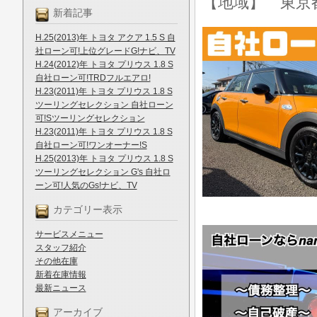
【地域】 東京
新着記事
H.25(2013)年 トヨタ アクア 1.5 S 自
社ローン可!上位グレードG!ナビ、TV
H.24(2012)年 トヨタ プリウス 1.8 S
自社ローン可!TRDフルエアロ!
H.23(2011)年 トヨタ プリウス 1.8 S
ツーリングセレクション 自社ローン
可!Sツーリングセレクション
H.23(2011)年 トヨタ プリウス 1.8 S
自社ローン可!ワンオーナー!S
H.25(2013)年 トヨタ プリウス 1.8 S
ツーリングセレクション G's 自社ロ
ーン可!人気のGs!ナビ、TV
カテゴリー表示
サービスメニュー
スタッフ紹介
その他在庫
新着在庫情報
最新ニュース
アーカイブ