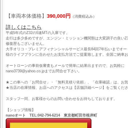
【車両本体価格】
390,000円
（消費税込み）
詳しくはこちら
平成5年式のZ32の5速MTの入庫です。
走行は多少多めですが、エンジン・ミッション機関類は大変調子の良いZ3
修復歴もございません。
大手オリコ・プレミアフィナンシャルサービス最長84回7年払いまでオ
様のライフプランに合わせたお支払方法でご提案致します。全国ご納車お
オートローンの事前仮審査もメールで簡単に結果出ますので、お気軽に
nano3739@yahoo.co.jpまでお問合せ下さい。
★この車への「お問合せ」・「無料見積り依頼」、「在庫確認」は、お気
★当店の在庫情報、お店へのアクセスは【店舗詳細ページ】をご覧くだ
スタッフ一同、お客様からのお問い合わせをお待ちしております。
【ショップ情報】
nanoオート TEL:042-794-6214 東京都町田市根岸町