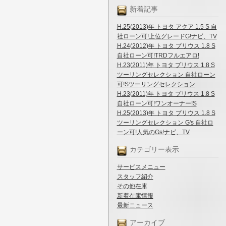
新着記事
H.25(2013)年 トヨタ アクア 1.5 S 自
社ローン可!上位グレードG!ナビ、TV
H.24(2012)年 トヨタ プリウス 1.8 S
自社ローン可!TRDフルエアロ!
H.23(2011)年 トヨタ プリウス 1.8 S
ツーリングセレクション 自社ローン
可!Sツーリングセレクション
H.23(2011)年 トヨタ プリウス 1.8 S
自社ローン可!ワンオーナー!S
H.25(2013)年 トヨタ プリウス 1.8 S
ツーリングセレクション G's 自社ロ
ーン可!人気のGs!ナビ、TV
カテゴリー表示
サービスメニュー
スタッフ紹介
その他在庫
新着在庫情報
最新ニュース
アーカイブ