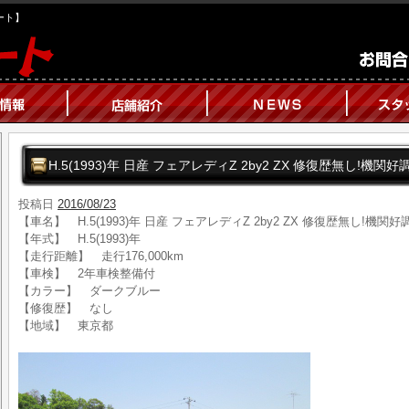
オート】
H.5(1993)年 日産 フェアレディZ 2by2 ZX 修復歴無し!機関好
投稿日
2016/08/23
【車名】 H.5(1993)年 日産 フェアレディZ 2by2 ZX 修復歴無し!機関好
【年式】 H.5(1993)年
【走行距離】 走行176,000km
【車検】 2年車検整備付
【カラー】 ダークブルー
【修復歴】 なし
【地域】 東京都