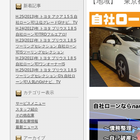
【地域】 東京
新着記事
H.25(2013)年 トヨタ アクア 1.5 S 自
社ローン可!上位グレードG!ナビ、TV
H.24(2012)年 トヨタ プリウス 1.8 S
自社ローン可!TRDフルエアロ!
H.23(2011)年 トヨタ プリウス 1.8 S
ツーリングセレクション 自社ローン
可!Sツーリングセレクション
H.23(2011)年 トヨタ プリウス 1.8 S
自社ローン可!ワンオーナー!S
H.25(2013)年 トヨタ プリウス 1.8 S
ツーリングセレクション G's 自社ロ
ーン可!人気のGs!ナビ、TV
カテゴリー表示
サービスメニュー
スタッフ紹介
その他在庫
新着在庫情報
最新ニュース
アーカイブ