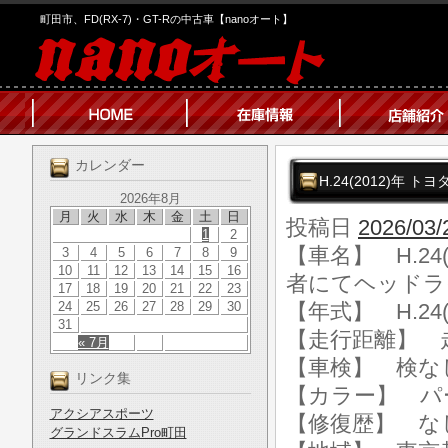
町田市、FD(RX-7)・GT-Rの中古車【nanoオート】
カレンダー
H.24(2012)年 
2026年8月
月
火
水
木
金
土
日
投稿日
2026/03/
1
2
【車名】 H.24(
3
4
5
6
7
8
9
10
11
12
13
14
15
16
者にてヘッドラ
17
18
19
20
21
22
23
24
25
26
27
28
29
30
【年式】 H.24(
31
【走行距離】 走行
« 7月
【車検】 検な
リンク集
【カラー】 パ
アクシアスポーツ
【修復歴】 な
グランドスラムPro町田