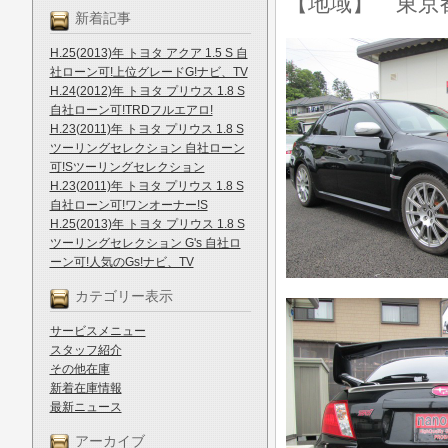
【地域】 東京
新着記事
H.25(2013)年 トヨタ アクア 1.5 S 自
社ローン可!上位グレードG!ナビ、TV
H.24(2012)年 トヨタ プリウス 1.8 S
自社ローン可!TRDフルエアロ!
H.23(2011)年 トヨタ プリウス 1.8 S
ツーリングセレクション 自社ローン
可!Sツーリングセレクション
H.23(2011)年 トヨタ プリウス 1.8 S
自社ローン可!ワンオーナー!S
H.25(2013)年 トヨタ プリウス 1.8 S
ツーリングセレクション G's 自社ロ
ーン可!人気のGs!ナビ、TV
カテゴリー表示
サービスメニュー
スタッフ紹介
その他在庫
新着在庫情報
最新ニュース
アーカイブ