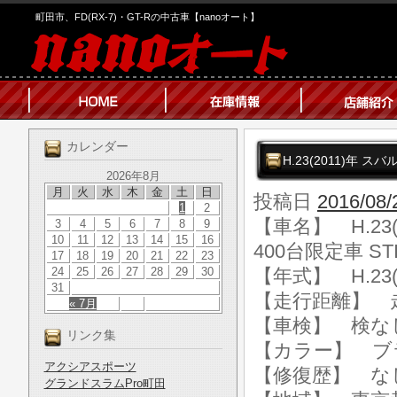
町田市、FD(RX-7)・GT-Rの中古車【nanoオート】
カレンダー
H.23(2011)年 スバ
2026年8月
月
火
水
木
金
土
日
投稿日
2016/08/
1
2
【車名】 H.23(
3
4
5
6
7
8
9
10
11
12
13
14
15
16
400台限定車 STI 
17
18
19
20
21
22
23
24
25
26
27
28
29
30
【年式】 H.23(
31
【走行距離】 走行
« 7月
【車検】 検な
リンク集
【カラー】 ブ
アクシアスポーツ
【修復歴】 な
グランドスラムPro町田