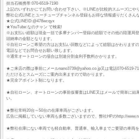
担当石橋携帯:070-6519-7190
上記のいずれかにてお問い合わせ下さい。※LINEが比較的スムーズにや
弊社公式LINEとユーチューブチャンネル登録もお得な情報盛りだくさん
★公式LINEID:@478wcqyx
★YouTube:なのチャン で検索!
※お支払い総額は現金一括で多摩ナンバー登録の総額でその他の陸運局
頭納車の金額となります。
※自社ローンご希望の方はお支払い回数などによって総額はかわりますので
電話などでお問合せお願い致します。
※通常オートローンの場合は別途分割金利手数料かかります。
★ご来店の際は事前にメールnano3739@yahoo.co.jp又は電話070-6519-7
ただけるとスムーズにご案内出来ますので助かります。
★完全アポイント制になります。
★自社ローン、オートローンの事前仮審査はLINE又はメールで簡単に結
い。
★弊社常時20台～50台の在庫車両がございます。
広告に掲載していない車両も多数ございますので、弊社HPのhttp://www.nan
★弊社在庫にない車両でも軽自動車、普通車、輸入車までご要望の車両