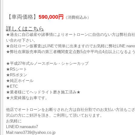
【車両価格】
590,000円
（消費税込み）
詳しくはこちら
★過去に自己破産や諸事情によりオートローンに自信のない方は弊社自
い合わせ下さい。
★自社ローン仮審査はLINEで簡単に出来ますのでお気軽に弊社LINE:nano
★弊社在庫販売車両の第三者機関査定点数5点中平均点4点以上になるよ
★平成27年式ルノースポール・シャシーカップ
★RSシート
★RSボタン
★純正ホイール
★ETC
★業者様にてヘッドライト磨き施工済み★
★大変綺麗なお車です。
他店でオートローンをお断りされた方は自社分割でのお支払い方法もご
沢山の方にご好評を頂き、ご利用して頂いております。
お気軽に
LINEID:nanoauto7
Mail:nano3739@yahoo.co.jp