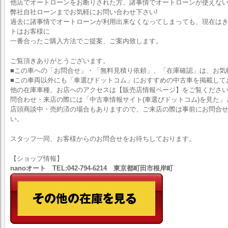
他店でオートローンをお断りされた方、諸事情でオートローンが使えな
弊社自社ローンまでお気軽にお問い合わせ下さい!
過去に諸事情でオートローンが利用出来なくなってしまっても、現在はきち
トはお客様に
一番合ったご購入方法でご提案、ご案内致します。
ご覧頂きありがとうございます。
■この車への「お問合せ」・「無料見積り依頼」、「在庫確認」は、お気
■この車両以外にも「車選びドットコム」におすすめの中古車を掲載して
他の在庫車種、お店へのアクセスは【販売店情報ページ】をご覧くださ
問合わせ・来店の際には「中古車情報サイト(車選びドットコム)を見た」
店頭商談中・売約済の場合もありますので、ご来店の際は事前にお問合
い。
スタッフ一同、お客様からのお問合せをお待ちしております。
【ショップ情報】
nanoオート TEL:042-794-6214 東京都町田市根岸町