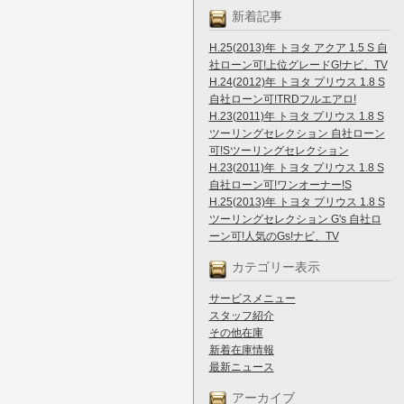
新着記事
H.25(2013)年 トヨタ アクア 1.5 S 自
社ローン可!上位グレードG!ナビ、TV
H.24(2012)年 トヨタ プリウス 1.8 S
自社ローン可!TRDフルエアロ!
H.23(2011)年 トヨタ プリウス 1.8 S
ツーリングセレクション 自社ローン
可!Sツーリングセレクション
H.23(2011)年 トヨタ プリウス 1.8 S
自社ローン可!ワンオーナー!S
H.25(2013)年 トヨタ プリウス 1.8 S
ツーリングセレクション G's 自社ロ
ーン可!人気のGs!ナビ、TV
カテゴリー表示
サービスメニュー
スタッフ紹介
その他在庫
新着在庫情報
最新ニュース
アーカイブ