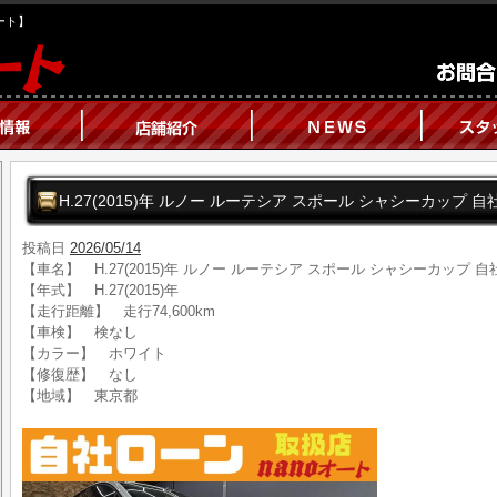
オート】
H.27(2015)年 ルノー ルーテシア スポール シャシーカップ
投稿日
2026/05/14
【車名】 H.27(2015)年 ルノー ルーテシア スポール シャシーカップ 
【年式】 H.27(2015)年
【走行距離】 走行74,600km
【車検】 検なし
【カラー】 ホワイト
【修復歴】 なし
【地域】 東京都