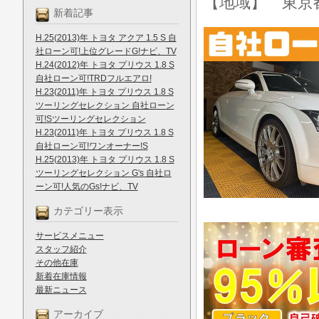
【地域】 東京
新着記事
H.25(2013)年 トヨタ アクア 1.5 S 自
社ローン可!上位グレードG!ナビ、TV
H.24(2012)年 トヨタ プリウス 1.8 S
自社ローン可!TRDフルエアロ!
H.23(2011)年 トヨタ プリウス 1.8 S
ツーリングセレクション 自社ローン
可!Sツーリングセレクション
H.23(2011)年 トヨタ プリウス 1.8 S
自社ローン可!ワンオーナー!S
H.25(2013)年 トヨタ プリウス 1.8 S
ツーリングセレクション G's 自社ロ
ーン可!人気のGs!ナビ、TV
カテゴリー表示
サービスメニュー
スタッフ紹介
その他在庫
新着在庫情報
最新ニュース
アーカイブ