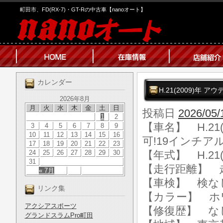
町田市、FD(RX-7)・GT-Rの中古車【nanoオート】
カレンダー
H.21(2009)年 ア
2026年8月
月
火
水
木
金
土
日
投稿日
2026/05/
1
2
【車名】 H.21(
3
4
5
6
7
8
9
10
11
12
13
14
15
16
可!19インチア
17
18
19
20
21
22
23
24
25
26
27
28
29
30
【年式】 H.21(
31
【走行距離】 走行
« 7月
【車検】 検な
リンク集
【カラー】 ホ
アクシアスポーツ
【修復歴】 な
グランドスラムPro町田