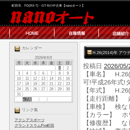
町田市、FD(RX-7)・GT-Rの中古車【nanoオート】
カレンダー
H.26(2014)年 ア
2026年8月
月
火
水
木
金
土
日
投稿日
2026/05/
1
2
【車名】 H.26(
3
4
5
6
7
8
9
10
11
12
13
14
15
16
可!平成26年式!
17
18
19
20
21
22
23
24
25
26
27
28
29
30
【年式】 H.26(
31
【走行距離】 走行
« 7月
【車検】 検な
リンク集
【カラー】 ホ
アクシアスポーツ
【修復歴】 な
グランドスラムPro町田