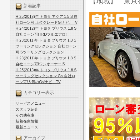
【地域】 東京
新着記事
H.25(2013)年 トヨタ アクア 1.5 S 自
社ローン可!上位グレードG!ナビ、TV
H.24(2012)年 トヨタ プリウス 1.8 S
自社ローン可!TRDフルエアロ!
H.23(2011)年 トヨタ プリウス 1.8 S
ツーリングセレクション 自社ローン
可!Sツーリングセレクション
H.23(2011)年 トヨタ プリウス 1.8 S
自社ローン可!ワンオーナー!S
H.25(2013)年 トヨタ プリウス 1.8 S
ツーリングセレクション G's 自社ロ
ーン可!人気のGs!ナビ、TV
カテゴリー表示
サービスメニュー
スタッフ紹介
その他在庫
新着在庫情報
最新ニュース
アーカイブ