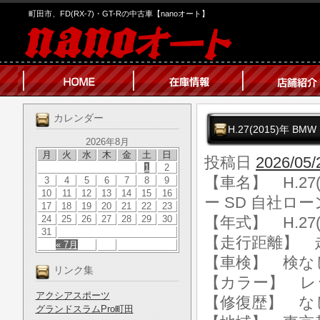
町田市、FD(RX-7)・GT-Rの中古車【nanoオート】
カレンダー
H.27(2015)年 
2026年8月
月
火
水
木
金
土
日
投稿日
2026/05/
1
2
【車名】 H.27
3
4
5
6
7
8
9
10
11
12
13
14
15
16
ー SD 自社ロー
17
18
19
20
21
22
23
24
25
26
27
28
29
30
【年式】 H.27(
31
【走行距離】 走行
« 7月
【車検】 検な
リンク集
【カラー】 レ
アクシアスポーツ
【修復歴】 な
グランドスラムPro町田