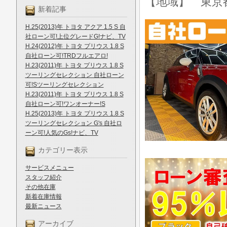
【地域】 東京
新着記事
H.25(2013)年 トヨタ アクア 1.5 S 自
社ローン可!上位グレードG!ナビ、TV
H.24(2012)年 トヨタ プリウス 1.8 S
自社ローン可!TRDフルエアロ!
H.23(2011)年 トヨタ プリウス 1.8 S
ツーリングセレクション 自社ローン
可!Sツーリングセレクション
H.23(2011)年 トヨタ プリウス 1.8 S
自社ローン可!ワンオーナー!S
H.25(2013)年 トヨタ プリウス 1.8 S
ツーリングセレクション G's 自社ロ
ーン可!人気のGs!ナビ、TV
カテゴリー表示
サービスメニュー
スタッフ紹介
その他在庫
新着在庫情報
最新ニュース
アーカイブ