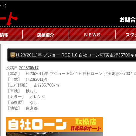
オート】
H.23(2011)年 プジョー RCZ 1.6 自社ローン可!実走行35700キ
投稿日
2026/06/17
【車名】 H.23(2011)年 プジョー RCZ 1.6 自社ローン可!実走行35700キ
【年式】 H.23(2011)年
【走行距離】 走行35,700km
【車検】 検なし
【カラー】 オレンジ
【修復歴】 なし
【地域】 東京都