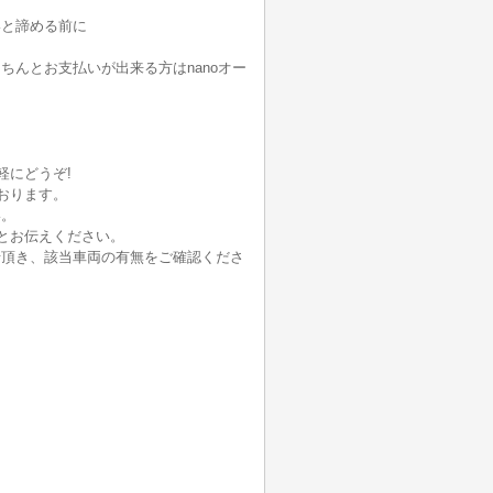
いと諦める前に
んとお支払いが出来る方はnanoオー
軽にどうぞ!
おります。
い。
とお伝えください。
せ頂き、該当車両の有無をご確認くださ