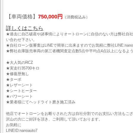
【車両価格】
750,000円
（消費税込み）
詳しくはこちら
★過去に自己破産や諸事情によりオートローンに自信のない方は弊社自
い合わせ下さい。
★自社ローン仮審査はLINEで簡単に出来ますのでお気軽に弊社LINE:nano
★弊社在庫販売車両の第三者機関査定点数5点中平均点4点以上になるよ
★大人気のRCZ
★実走行35700キロ
★修復歴無し
★ターボ
★レザーシート
★シートヒーター
★パワーシート
★業者様にてヘッドライト磨き施工済み
他店でオートローンをお断りされた方は自社分割でのお支払い方法もご
沢山の方にご好評を頂き、ご利用して頂いております。
お気軽に
LINEID:nanoauto7