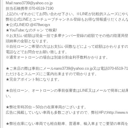
Mail:nano3739@yahoo.co.jp
担当石橋携帯:070-6519-7190
上記のいずれかにてお問い合わせ下さい。※LINEが比較的スムーズにや
弊社公式LINEとユーチューブチャンネル登録もお得な情報盛りだくさん
★公式LINEID:@478wcqyx
★YouTube:なのチャン で検索!
※お支払い総額は現金一括で多摩ナンバー登録の総額でその他の陸運局
頭納車の金額となります。
※自社ローンご希望の方はお支払い回数などによって総額はかわりますので
電話などでお問合せお願い致します。
※通常オートローンの場合は別途分割金利手数料かかります。
★ご来店の際は事前にメールnano3739@yahoo.co.jp又は電話070-6519-7
ただけるとスムーズにご案内出来ますので助かります。
★完全アポイント制になります。
★自社ローン、オートローンの事前仮審査はLINE又はメールで簡単に結
い。
★弊社常時20台～50台の在庫車両がございます。
広告に掲載していない車両も多数ございますので、弊社HPのhttp://www.nan
★弊社在庫にない車両でも軽自動車、普通車、輸入車までご要望の車両