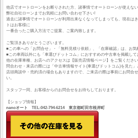
他店でオートローンをお断りされた方、諸事情でオートローンが使えな
弊社自社ローンまでお気軽にお問い合わせ下さい!
過去に諸事情でオートローンが利用出来なくなってしまっても、現在はきち
トはお客様に
一番合ったご購入方法でご提案、ご案内致します。
ご覧頂きありがとうございます。
■この車への「お問合せ」・「無料見積り依頼」、「在庫確認」は、お気
■この車両以外にも「車選びドットコム」におすすめの中古車を掲載して
他の在庫車種、お店へのアクセスは【販売店情報ページ】をご覧くださ
問合わせ・来店の際には「中古車情報サイト(車選びドットコム)を見た」
店頭商談中・売約済の場合もありますので、ご来店の際は事前にお問合
い。
スタッフ一同、お客様からのお問合せをお待ちしております。
【ショップ情報】
nanoオート TEL:042-794-6214 東京都町田市根岸町