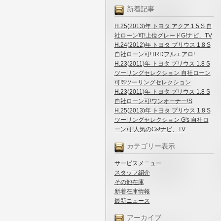
新着記事
H.25(2013)年 トヨタ アクア 1.5 S 自
社ローン可!上位グレードG!ナビ、TV
H.24(2012)年 トヨタ プリウス 1.8 S
自社ローン可!TRDフルエアロ!
H.23(2011)年 トヨタ プリウス 1.8 S
ツーリングセレクション 自社ローン
可!Sツーリングセレクション
H.23(2011)年 トヨタ プリウス 1.8 S
自社ローン可!ワンオーナー!S
H.25(2013)年 トヨタ プリウス 1.8 S
ツーリングセレクション G's 自社ロ
ーン可!人気のGs!ナビ、TV
カテゴリー表示
サービスメニュー
スタッフ紹介
その他在庫
新着在庫情報
最新ニュース
アーカイブ