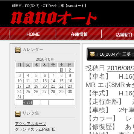
町田市、FD(RX-7)・GT-Rの中古車【nanoオート】
カレンダー
H.16(2004)年
2026年8月
月
火
水
木
金
土
日
投稿日
2016/08/
1
2
【車名】 H.16
3
4
5
6
7
8
9
10
11
12
13
14
15
16
MR エボ8MR
17
18
19
20
21
22
23
24
25
26
27
28
29
30
【年式】 H.16(
31
【走行距離】 走行
« 7月
【車検】 2年
リンク集
【カラー】 レ
アクシアスポーツ
【修復歴】 あ
グランドスラムPro町田