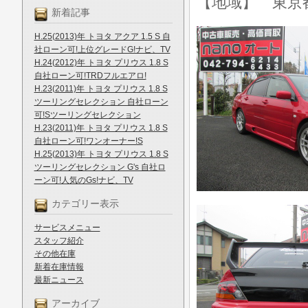
【地域】 東京
新着記事
H.25(2013)年 トヨタ アクア 1.5 S 自
社ローン可!上位グレードG!ナビ、TV
H.24(2012)年 トヨタ プリウス 1.8 S
自社ローン可!TRDフルエアロ!
H.23(2011)年 トヨタ プリウス 1.8 S
ツーリングセレクション 自社ローン
可!Sツーリングセレクション
H.23(2011)年 トヨタ プリウス 1.8 S
自社ローン可!ワンオーナー!S
H.25(2013)年 トヨタ プリウス 1.8 S
ツーリングセレクション G's 自社ロ
ーン可!人気のGs!ナビ、TV
カテゴリー表示
サービスメニュー
スタッフ紹介
その他在庫
新着在庫情報
最新ニュース
アーカイブ