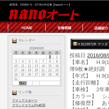
町田市、FD(RX-7)・GT-Rの中古車【nanoオート】
カレンダー
H.9(1997)年 マ
2026年8月
月
火
水
木
金
土
日
投稿日
2016/08/
1
2
【車名】 H.9(1
3
4
5
6
7
8
9
10
11
12
13
14
15
16
簿9枚★絶好調
17
18
19
20
21
22
23
24
25
26
27
28
29
30
【年式】 H.9(1
31
【走行距離】 走行
« 7月
【車検】 2年
リンク集
【カラー】 シ
アクシアスポーツ
【修復歴】 あ
グランドスラムPro町田