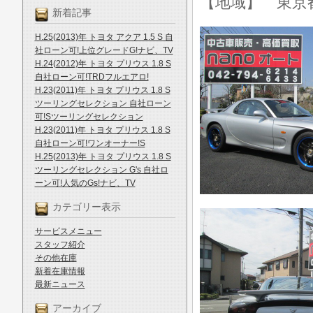
【地域】 東京
新着記事
H.25(2013)年 トヨタ アクア 1.5 S 自
社ローン可!上位グレードG!ナビ、TV
H.24(2012)年 トヨタ プリウス 1.8 S
自社ローン可!TRDフルエアロ!
H.23(2011)年 トヨタ プリウス 1.8 S
ツーリングセレクション 自社ローン
可!Sツーリングセレクション
H.23(2011)年 トヨタ プリウス 1.8 S
自社ローン可!ワンオーナー!S
H.25(2013)年 トヨタ プリウス 1.8 S
ツーリングセレクション G's 自社ロ
ーン可!人気のGs!ナビ、TV
カテゴリー表示
サービスメニュー
スタッフ紹介
その他在庫
新着在庫情報
最新ニュース
アーカイブ