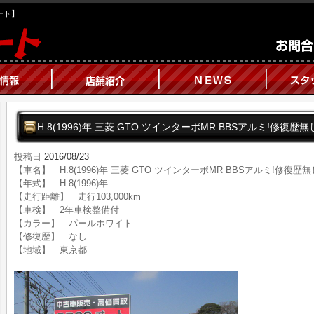
オート】
H.8(1996)年 三菱 GTO ツインターボMR BBSアルミ!修復歴無
投稿日
2016/08/23
【車名】 H.8(1996)年 三菱 GTO ツインターボMR BBSアルミ!修復歴無
【年式】 H.8(1996)年
【走行距離】 走行103,000km
【車検】 2年車検整備付
【カラー】 パールホワイト
【修復歴】 なし
【地域】 東京都