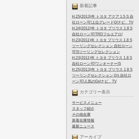
新着記事
H.25(2013)年 トヨタ アクア 1.5 S 自
社ローン可!上位グレードG!ナビ、TV
H.24(2012)年 トヨタ プリウス 1.8 S
自社ローン可!TRDフルエアロ!
H.23(2011)年 トヨタ プリウス 1.8 S
ツーリングセレクション 自社ローン
可!Sツーリングセレクション
H.23(2011)年 トヨタ プリウス 1.8 S
自社ローン可!ワンオーナー!S
H.25(2013)年 トヨタ プリウス 1.8 S
ツーリングセレクション G's 自社ロ
ーン可!人気のGs!ナビ、TV
カテゴリー表示
サービスメニュー
スタッフ紹介
その他在庫
新着在庫情報
最新ニュース
アーカイブ