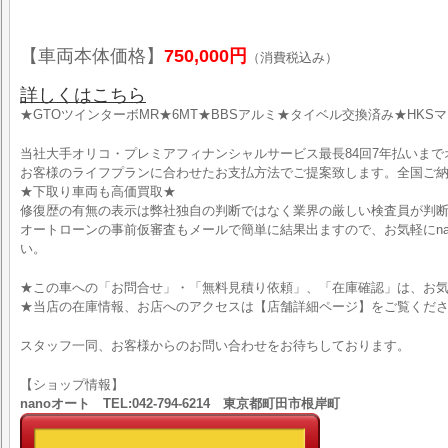
【車両本体価格】
750,000円
（消費税込み）
詳しくはこちら
★GTOツインターボMR★6MT★BBSアルミ★タイベル交換済み★HKSマ
当社大手オリコ・プレミアフィナンシャルサービス最長84回7年払いま
お客様のライフプランに合わせたお支払方法でご提案致します。全国ご納
★下取り車両も高価買取★
修復歴の有無の表示は弊社独自の判断ではなく業界の厳しい検査員が判
オートローンの事前仮審査もメールで簡単に結果出ますので、お気軽にnano373
い。
★この車への「お問合せ」・「無料見積り依頼」、「在庫確認」は、お気
★当店の在庫情報、お店へのアクセスは【店舗詳細ページ】をご覧くだ
スタッフ一同、お客様からのお問い合わせをお待ちしております。
【ショップ情報】
nanoオート TEL:042-794-6214 東京都町田市根岸町