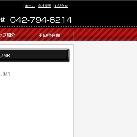
ホーム
会社概要
お問合せ
し!MR
し!MR