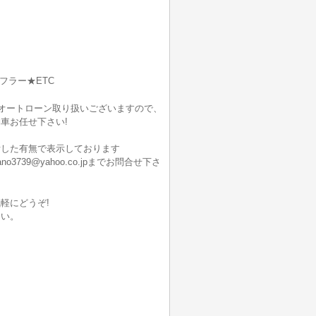
フラー★ETC
でオートローン取り扱いございますので、
車お任せ下さい!
断した有無で表示しております
9@yahoo.co.jpまでお問合せ下さ
軽にどうぞ!
さい。