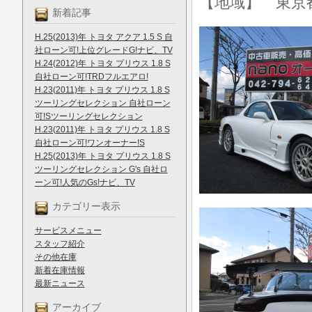
【地域】 東京
新着記事
H.25(2013)年 トヨタ アクア 1.5 S 自
社ローン可!上位グレードG!ナビ、TV
H.24(2012)年 トヨタ プリウス 1.8 S
自社ローン可!TRDフルエアロ!
H.23(2011)年 トヨタ プリウス 1.8 S
ツーリングセレクション 自社ローン
可!Sツーリングセレクション
H.23(2011)年 トヨタ プリウス 1.8 S
自社ローン可!ワンオーナー!S
H.25(2013)年 トヨタ プリウス 1.8 S
ツーリングセレクション G's 自社ロ
ーン可!人気のGs!ナビ、TV
カテゴリー表示
サービスメニュー
スタッフ紹介
その他在庫
新着在庫情報
最新ニュース
アーカイブ