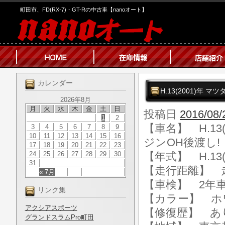
町田市、FD(RX-7)・GT-Rの中古車【nanoオート】
カレンダー
H.13(2001)年 マ
2026年8月
月
火
水
木
金
土
日
投稿日
2016/08/
1
2
【車名】 H.13(
3
4
5
6
7
8
9
10
11
12
13
14
15
16
ジンOH後渡し!
17
18
19
20
21
22
23
24
25
26
27
28
29
30
【年式】 H.13(
31
【走行距離】 走行
« 7月
【車検】 2年
リンク集
【カラー】 ホ
アクシアスポーツ
【修復歴】 あ
グランドスラムPro町田