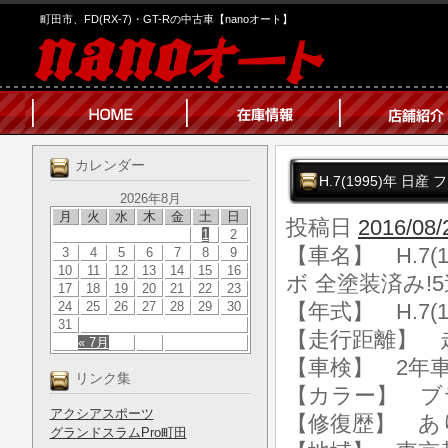
町田市、FD(RX-7)・GT-Rの中古車【nanoオート】
カレンダー
H.7(1995)年 日
2026年8月
月
火
水
木
金
土
日
投稿日
2016/08/
1
2
【車名】 H.7(1
3
4
5
6
7
8
9
10
11
12
13
14
15
16
ボ 全塗装済み!
17
18
19
20
21
22
23
24
25
26
27
28
29
30
【年式】 H.7(1
31
【走行距離】 走行
« 7月
【車検】 2年
リンク集
【カラー】 ブ
アクシアスポーツ
【修復歴】 あ
グランドスラムPro町田