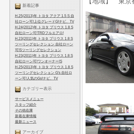
【地域】 東京
新着記事
H.25(2013)年 トヨタ アクア 1.5 S 自
社ローン可!上位グレードG!ナビ、TV
H.24(2012)年 トヨタ プリウス 1.8 S
自社ローン可!TRDフルエアロ!
H.23(2011)年 トヨタ プリウス 1.8 S
ツーリングセレクション 自社ローン
可!Sツーリングセレクション
H.23(2011)年 トヨタ プリウス 1.8 S
自社ローン可!ワンオーナー!S
H.25(2013)年 トヨタ プリウス 1.8 S
ツーリングセレクション G's 自社ロ
ーン可!人気のGs!ナビ、TV
カテゴリー表示
サービスメニュー
スタッフ紹介
その他在庫
新着在庫情報
最新ニュース
アーカイブ