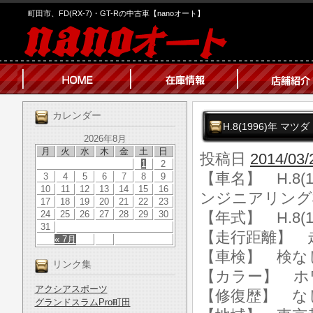
町田市、FD(RX-7)・GT-Rの中古車【nanoオート】
カレンダー
H.8(1996)年 
2026年8月
月
火
水
木
金
土
日
投稿日
2014/03/
1
2
【車名】 H.8(
3
4
5
6
7
8
9
10
11
12
13
14
15
16
ンジニアリング
17
18
19
20
21
22
23
24
25
26
27
28
29
30
【年式】 H.8(1
31
【走行距離】 走行
« 7月
【車検】 検な
リンク集
【カラー】 ホ
アクシアスポーツ
【修復歴】 な
グランドスラムPro町田