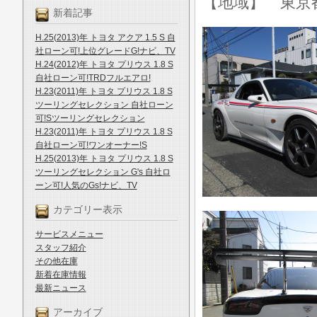
【地域】 東京
新着記事
H.25(2013)年 トヨタ アクア 1.5 S 自
社ローン可!上位グレードG!ナビ、TV
H.24(2012)年 トヨタ プリウス 1.8 S
自社ローン可!TRDフルエアロ!
H.23(2011)年 トヨタ プリウス 1.8 S
ツーリングセレクション 自社ローン
可!Sツーリングセレクション
H.23(2011)年 トヨタ プリウス 1.8 S
自社ローン可!ワンオーナー!S
H.25(2013)年 トヨタ プリウス 1.8 S
ツーリングセレクション G's 自社ロ
ーン可!人気のGs!ナビ、TV
カテゴリー表示
サービスメニュー
スタッフ紹介
その他在庫
新着在庫情報
最新ニュース
アーカイブ