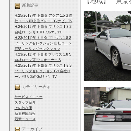
【地域】 東京
新着記事
H.25(2013)年 トヨタ アクア 1.5 S 自
社ローン可!上位グレードG!ナビ、TV
H.24(2012)年 トヨタ プリウス 1.8 S
自社ローン可!TRDフルエアロ!
H.23(2011)年 トヨタ プリウス 1.8 S
ツーリングセレクション 自社ローン
可!Sツーリングセレクション
H.23(2011)年 トヨタ プリウス 1.8 S
自社ローン可!ワンオーナー!S
H.25(2013)年 トヨタ プリウス 1.8 S
ツーリングセレクション G's 自社ロ
ーン可!人気のGs!ナビ、TV
カテゴリー表示
サービスメニュー
スタッフ紹介
その他在庫
新着在庫情報
最新ニュース
アーカイブ