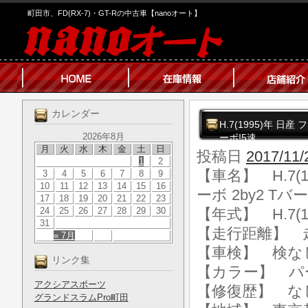
町田市、FD(RX-7)・GT-Rの中古車【nanoオート】
カレンダー
H.7(1995)年 日
2026年8月
ーボ!5速
月
火
水
木
金
土
日
投稿日
2017/11/
1
2
【車名】 H.7(1
3
4
5
6
7
8
9
10
11
12
13
14
15
16
ーボ 2by2 T
17
18
19
20
21
22
23
24
25
26
27
28
29
30
【年式】 H.7(1
31
【走行距離】 走行
« 7月
【車検】 検な
リンク集
【カラー】 パ
アクシアスポーツ
【修復歴】 な
グランドスラムPro町田