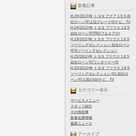
新着記事
H.25(2013)年 トヨタ アクア 1.5 S 自
社ローン可!上位グレードG!ナビ、TV
H.24(2012)年 トヨタ プリウス 1.8 S
自社ローン可!TRDフルエアロ!
H.23(2011)年 トヨタ プリウス 1.8 S
ツーリングセレクション 自社ローン
可!Sツーリングセレクション
H.23(2011)年 トヨタ プリウス 1.8 S
自社ローン可!ワンオーナー!S
H.25(2013)年 トヨタ プリウス 1.8 S
ツーリングセレクション G's 自社ロ
ーン可!人気のGs!ナビ、TV
カテゴリー表示
サービスメニュー
スタッフ紹介
その他在庫
新着在庫情報
最新ニュース
アーカイブ