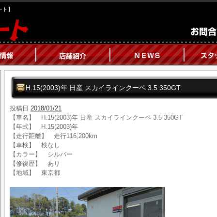
オート】
H.15(2003)年 日産 スカイラインクーペ 3.5 350GT
投稿日
2018/01/21
【車名】 H.15(2003)年 日産 スカイラインクーペ 3.5 350GT
【年式】 H.15(2003)年
【走行距離】 走行116,200km
【車検】 検なし
【カラー】 シルバー
【修復歴】 あり
【地域】 東京都