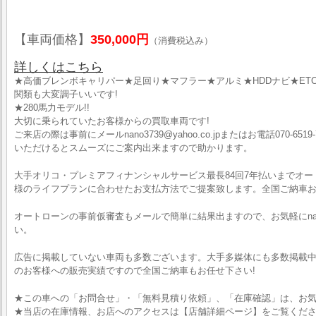
【車両価格】
350,000円
（消費税込み）
詳しくはこちら
★高価ブレンボキャリパー★足回り★マフラー★アルミ★HDDナビ★ETC
関類も大変調子いいです!
★280馬力モデル!!
大切に乗られていたお客様からの買取車両です!
ご来店の際は事前にメールnano3739@yahoo.co.jpまたはお電話070-6519-
いただけるとスムーズにご案内出来ますので助かります。
大手オリコ・プレミアフィナンシャルサービス最長84回7年払いまでオ
様のライフプランに合わせたお支払方法でご提案致します。全国ご納車お
オートローンの事前仮審査もメールで簡単に結果出ますので、お気軽にnano373
い。
広告に掲載していない車両も多数ございます。大手多媒体にも多数掲載中
のお客様への販売実績ですので全国ご納車もお任せ下さい!
★この車への「お問合せ」・「無料見積り依頼」、「在庫確認」は、お気
★当店の在庫情報、お店へのアクセスは【店舗詳細ページ】をご覧くだ