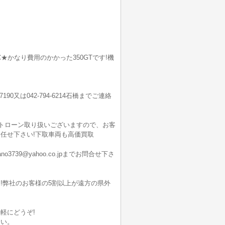
★かなり費用のかかった350GTです!機
7190又は042-794-6214石橋までご連絡
ートローン取り扱いございますので、お客
任せ下さい!下取車両も高価買取
9@yahoo.co.jpまでお問合せ下さ
!弊社のお客様の5割以上が遠方の県外
軽にどうぞ!
さい。