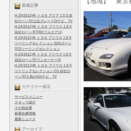
【地域】 東京
新着記事
H.25(2013)年 トヨタ アクア 1.5 S 自
社ローン可!上位グレードG!ナビ、TV
H.24(2012)年 トヨタ プリウス 1.8 S
自社ローン可!TRDフルエアロ!
H.23(2011)年 トヨタ プリウス 1.8 S
ツーリングセレクション 自社ローン
可!Sツーリングセレクション
H.23(2011)年 トヨタ プリウス 1.8 S
自社ローン可!ワンオーナー!S
H.25(2013)年 トヨタ プリウス 1.8 S
ツーリングセレクション G's 自社ロ
ーン可!人気のGs!ナビ、TV
カテゴリー表示
サービスメニュー
スタッフ紹介
その他在庫
新着在庫情報
最新ニュース
アーカイブ