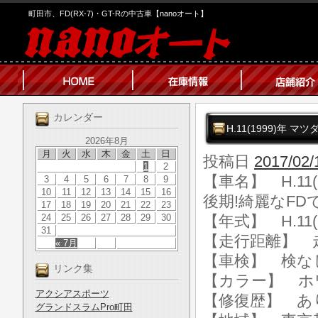
町田市、FD(RX-7)・GT-Rの中古車【nanoオート】
カレンダー
H.11(1999)年 
2026年8月
月
火
水
木
金
土
日
投稿日
2017/02/
1
2
【車名】 H.11(
3
4
5
6
7
8
9
10
11
12
13
14
15
16
後期!綺麗なFD
17
18
19
20
21
22
23
24
25
26
27
28
29
30
【年式】 H.11(
31
【走行距離】 走行
« 7月
【車検】 検な
リンク集
【カラー】 ホ
アクシアスポーツ
【修復歴】 あ
グランドスラムPro町田