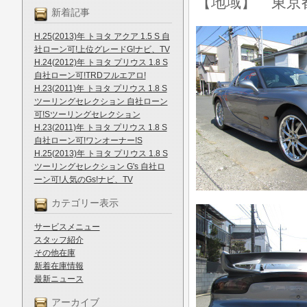
【地域】 東京
新着記事
H.25(2013)年 トヨタ アクア 1.5 S 自
社ローン可!上位グレードG!ナビ、TV
H.24(2012)年 トヨタ プリウス 1.8 S
自社ローン可!TRDフルエアロ!
H.23(2011)年 トヨタ プリウス 1.8 S
ツーリングセレクション 自社ローン
可!Sツーリングセレクション
H.23(2011)年 トヨタ プリウス 1.8 S
自社ローン可!ワンオーナー!S
H.25(2013)年 トヨタ プリウス 1.8 S
ツーリングセレクション G's 自社ロ
ーン可!人気のGs!ナビ、TV
カテゴリー表示
サービスメニュー
スタッフ紹介
その他在庫
新着在庫情報
最新ニュース
アーカイブ