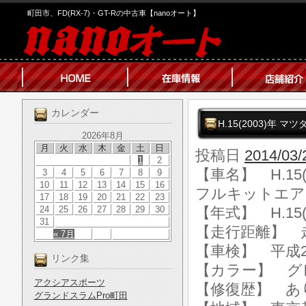
町田市、FD(RX-7)・GT-Rの中古車【nanoオート】
カレンダー
H.15(2003)年 
2026年8月
月
火
水
木
金
土
日
投稿日
2014/03/
1
2
【車名】 H.15(
3
4
5
6
7
8
9
10
11
12
13
14
15
16
フルキットエアロ
17
18
19
20
21
22
23
24
25
26
27
28
29
30
【年式】 H.15(
31
【走行距離】 走行
« 7月
【車検】 平成2
リンク集
【カラー】 グ
アクシアスポーツ
【修復歴】 あ
グランドスラムPro町田