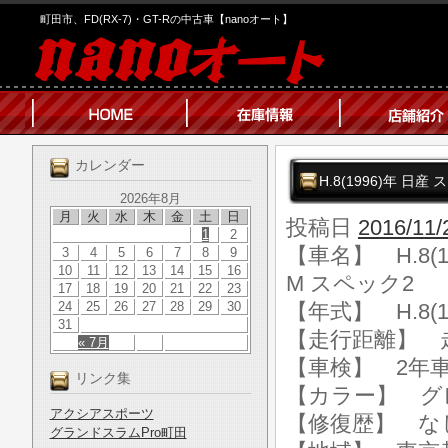
町田市、FD(RX-7)・GT-Rの中古車【nanoオート】
カレンダー
H.8(1996)年 日
2026年8月
月
火
水
木
金
土
日
投稿日
2016/11/
1
2
【車名】 H.8(
3
4
5
6
7
8
9
10
11
12
13
14
15
16
M スペック2
17
18
19
20
21
22
23
24
25
26
27
28
29
30
【年式】 H.8(1
31
【走行距離】 走行
« 7月
【車検】 2年
リンク集
【カラー】 グ
アクシアスポーツ
【修復歴】 な
グランドスラムPro町田