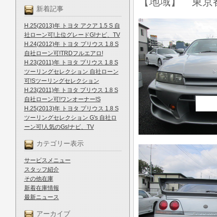
【地域】 東京
新着記事
H.25(2013)年 トヨタ アクア 1.5 S 自
社ローン可!上位グレードG!ナビ、TV
H.24(2012)年 トヨタ プリウス 1.8 S
自社ローン可!TRDフルエアロ!
H.23(2011)年 トヨタ プリウス 1.8 S
ツーリングセレクション 自社ローン
可!Sツーリングセレクション
H.23(2011)年 トヨタ プリウス 1.8 S
自社ローン可!ワンオーナー!S
H.25(2013)年 トヨタ プリウス 1.8 S
ツーリングセレクション G's 自社ロ
ーン可!人気のGs!ナビ、TV
カテゴリー表示
サービスメニュー
スタッフ紹介
その他在庫
新着在庫情報
最新ニュース
アーカイブ