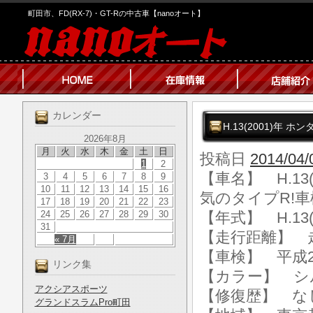
町田市、FD(RX-7)・GT-Rの中古車【nanoオート】
カレンダー
H.13(2001)年 
2026年8月
月
火
水
木
金
土
日
投稿日
2014/04/
1
2
【車名】 H.13
3
4
5
6
7
8
9
10
11
12
13
14
15
16
気のタイプR!車
17
18
19
20
21
22
23
24
25
26
27
28
29
30
【年式】 H.13(
31
【走行距離】 走行
« 7月
【車検】 平成2
リンク集
【カラー】 シ
アクシアスポーツ
【修復歴】 な
グランドスラムPro町田