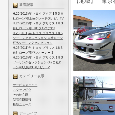
【地域】 東京
新着記事
H.25(2013)年 トヨタ アクア 1.5 S 自
社ローン可!上位グレードG!ナビ、TV
H.24(2012)年 トヨタ プリウス 1.8 S
自社ローン可!TRDフルエアロ!
H.23(2011)年 トヨタ プリウス 1.8 S
ツーリングセレクション 自社ローン
可!Sツーリングセレクション
H.23(2011)年 トヨタ プリウス 1.8 S
自社ローン可!ワンオーナー!S
H.25(2013)年 トヨタ プリウス 1.8 S
ツーリングセレクション G's 自社ロ
ーン可!人気のGs!ナビ、TV
カテゴリー表示
サービスメニュー
スタッフ紹介
その他在庫
新着在庫情報
最新ニュース
アーカイブ