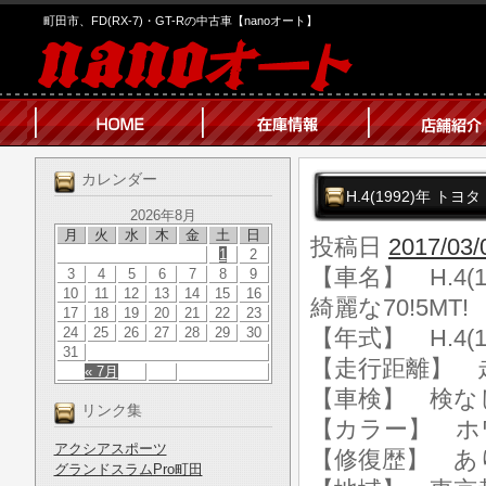
町田市、FD(RX-7)・GT-Rの中古車【nanoオート】
カレンダー
H.4(1992)年 ト
2026年8月
月
火
水
木
金
土
日
投稿日
2017/03/
1
2
【車名】 H.4(
3
4
5
6
7
8
9
10
11
12
13
14
15
16
綺麗な70!5MT!
17
18
19
20
21
22
23
24
25
26
27
28
29
30
【年式】 H.4(1
31
【走行距離】 走行
« 7月
【車検】 検な
リンク集
【カラー】 ホ
アクシアスポーツ
【修復歴】 あ
グランドスラムPro町田