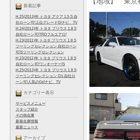
【地域】 東京
新着記事
H.25(2013)年 トヨタ アクア 1.5 S 自
社ローン可!上位グレードG!ナビ、TV
H.24(2012)年 トヨタ プリウス 1.8 S
自社ローン可!TRDフルエアロ!
H.23(2011)年 トヨタ プリウス 1.8 S
ツーリングセレクション 自社ローン
可!Sツーリングセレクション
H.23(2011)年 トヨタ プリウス 1.8 S
自社ローン可!ワンオーナー!S
H.25(2013)年 トヨタ プリウス 1.8 S
ツーリングセレクション G's 自社ロ
ーン可!人気のGs!ナビ、TV
カテゴリー表示
サービスメニュー
スタッフ紹介
その他在庫
新着在庫情報
最新ニュース
アーカイブ