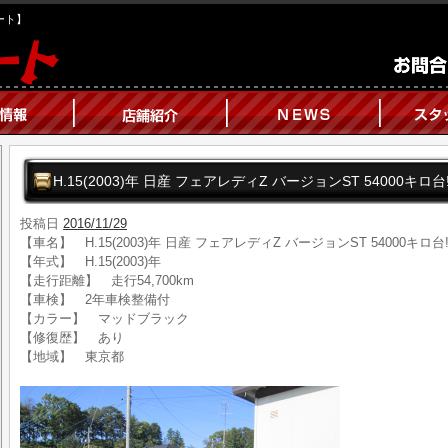
オート】
H.15(2003)年 日産 フェアレディZ バージョンST 54000キロ
投稿日
2016/11/29
【車名】 H.15(2003)年 日産 フェアレディZ バージョンST 54000キロ
【年式】 H.15(2003)年
【走行距離】 走行54,700km
【車検】 2年車検整備付
【カラー】 マッドブラック
【修復歴】 あり
【地域】 東京都