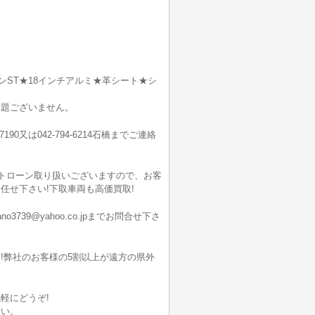
ンST★18インチアルミ★革シート★シ
問題ございません。
7190又は042-794-6214石橋までご連絡
ートローン取り扱いございますので、お客
任せ下さい!下取車両も高価買取!
9@yahoo.co.jpまでお問合せ下さ
!弊社のお客様の5割以上が遠方の県外
軽にどうぞ!
さい。