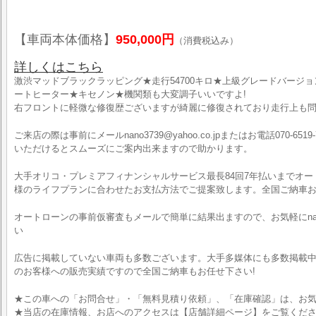
【車両本体価格】
950,000円
（消費税込み）
詳しくはこちら
激渋マッドブラックラッピング★走行54700キロ★上級グレードバージョ
ートヒーター★キセノン★機関類も大変調子いいですよ!
右フロントに軽微な修復歴ございますが綺麗に修復されており走行上も
ご来店の際は事前にメールnano3739@yahoo.co.jpまたはお電話070-6519-
いただけるとスムーズにご案内出来ますので助かります。
大手オリコ・プレミアフィナンシャルサービス最長84回7年払いまでオ
様のライフプランに合わせたお支払方法でご提案致します。全国ご納車お
オートローンの事前仮審査もメールで簡単に結果出ますので、お気軽にnano373
い
広告に掲載していない車両も多数ございます。大手多媒体にも多数掲載中
のお客様への販売実績ですので全国ご納車もお任せ下さい!
★この車への「お問合せ」・「無料見積り依頼」、「在庫確認」は、お気
★当店の在庫情報、お店へのアクセスは【店舗詳細ページ】をご覧くだ