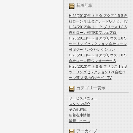
新着記事
H.25(2013)年 トヨタ アクア 1.5 S 自
社ローン可!上位グレードG!ナビ、TV
H.24(2012)年 トヨタ プリウス 1.8 S
自社ローン可!TRDフルエアロ!
H.23(2011)年 トヨタ プリウス 1.8 S
ツーリングセレクション 自社ローン
可!Sツーリングセレクション
H.23(2011)年 トヨタ プリウス 1.8 S
自社ローン可!ワンオーナー!S
H.25(2013)年 トヨタ プリウス 1.8 S
ツーリングセレクション G's 自社ロ
ーン可!人気のGs!ナビ、TV
カテゴリー表示
サービスメニュー
スタッフ紹介
その他在庫
新着在庫情報
最新ニュース
アーカイブ