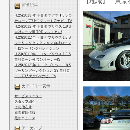
【地域】 東京
新着記事
H.25(2013)年 トヨタ アクア 1.5 S 自
社ローン可!上位グレードG!ナビ、TV
H.24(2012)年 トヨタ プリウス 1.8 S
自社ローン可!TRDフルエアロ!
H.23(2011)年 トヨタ プリウス 1.8 S
ツーリングセレクション 自社ローン
可!Sツーリングセレクション
H.23(2011)年 トヨタ プリウス 1.8 S
自社ローン可!ワンオーナー!S
H.25(2013)年 トヨタ プリウス 1.8 S
ツーリングセレクション G's 自社ロ
ーン可!人気のGs!ナビ、TV
カテゴリー表示
サービスメニュー
スタッフ紹介
その他在庫
新着在庫情報
最新ニュース
アーカイブ