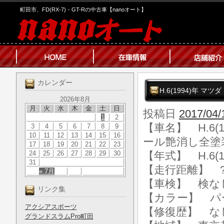
町田市、FD(RX-7)・GT-Rの中古車【nanoオート】
カレンダー
H.6(1994)年 
2026年8月
月
火
水
木
金
土
日
投稿日
2017/04/
1
2
【車名】 H.6(
3
4
5
6
7
8
9
10
11
12
13
14
15
16
ール艶消し全塗
17
18
19
20
21
22
23
24
25
26
27
28
29
30
【年式】 H.6(1
31
【走行距離】 ?km
« 7月
【車検】 検な
リンク集
【カラー】 パ
アクシアスポーツ
【修復歴】 な
グランドスラムPro町田