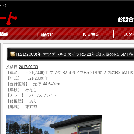
オート】
H.21(2009)年 マツダ RX-8 タイプRS 21年式!人気のRS!6MT
投稿日
2017/02/09
【車名】 H.21(2009)年 マツダ RX-8 タイプRS 21年式!人気のRS!6MT
【年式】 H.21(2009)年
【走行距離】 走行144,640km
【車検】 検なし
【カラー】 パールホワイト
【修復歴】 あり
【地域】 東京都