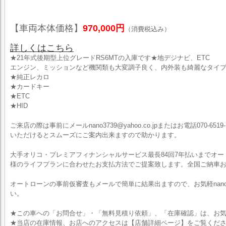
【車両本体価格】
970,000円
（消費税込み）
詳しくはこちら
★21年式後期型上位グレードRS6MTの入庫です★地デジナビ、ETC
エンジン、ミッションなど機関類も大変調子良く、内外装も綺麗なタイプ
★純正レカロ
★カードキー
★ETC
★HID
ご来店の際は事前にメールnano3739@yahoo.co.jpまたはお電話070-6519-
いただけるとスムーズにご案内出来ますので助かります。
大手オリコ・プレミアフィナンシャルサービス最長84回7年払いまでオ
様のライフプランに合わせたお支払方法でご提案致します。全国ご納車お
オートローンの事前仮審査もメールで簡単に結果出ますので、お気軽nano3739
い。
★この車への「お問合せ」・「無料見積り依頼」、「在庫確認」は、お気
★当店の在庫情報、お店へのアクセスは【店舗詳細ページ】をご覧くだ