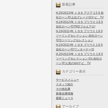
新着記事
H.25(2013)年 トヨタ アクア 1.5 S 自
社ローン可!上位グレードG!ナビ、TV
H.24(2012)年 トヨタ プリウス 1.8 S
自社ローン可!TRDフルエアロ!
H.23(2011)年 トヨタ プリウス 1.8 S
ツーリングセレクション 自社ローン
可!Sツーリングセレクション
H.23(2011)年 トヨタ プリウス 1.8 S
自社ローン可!ワンオーナー!S
H.25(2013)年 トヨタ プリウス 1.8 S
ツーリングセレクション G's 自社ロ
ーン可!人気のGs!ナビ、TV
カテゴリー表示
サービスメニュー
スタッフ紹介
その他在庫
新着在庫情報
最新ニュース
アーカイブ