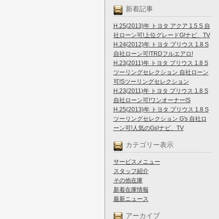
新着記事
H.25(2013)年 トヨタ アクア 1.5 S 自
社ローン可!上位グレードG!ナビ、TV
H.24(2012)年 トヨタ プリウス 1.8 S
自社ローン可!TRDフルエアロ!
H.23(2011)年 トヨタ プリウス 1.8 S
ツーリングセレクション 自社ローン
可!Sツーリングセレクション
H.23(2011)年 トヨタ プリウス 1.8 S
自社ローン可!ワンオーナー!S
H.25(2013)年 トヨタ プリウス 1.8 S
ツーリングセレクション G's 自社ロ
ーン可!人気のGs!ナビ、TV
カテゴリー表示
サービスメニュー
スタッフ紹介
その他在庫
新着在庫情報
最新ニュース
アーカイブ