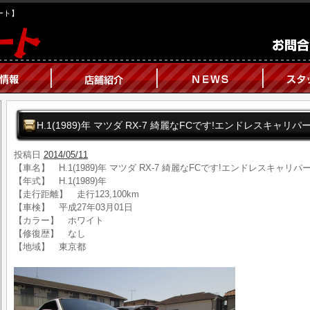
オート】
H.1(1989)年 マツダ RX-7 綺麗なFCです!エンドレスキャリパ
投稿日
2014/05/11
【車名】 H.1(1989)年 マツダ RX-7 綺麗なFCです!エンドレスキャリパ
【年式】 H.1(1989)年
【走行距離】 走行123,100km
【車検】 平成27年03月01日
【カラー】 ホワイト
【修復歴】 なし
【地域】 東京都