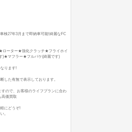
検27年3月まで即納車可能!綺麗なFC
ー★ローター★強化クラッチ★フライホイ
す)★マフラー★フルバケ(綺麗です)
なります!
判断した有無で表示しております。
いますので、お客様のライフプランに合わ
も高価買取
軽にどうぞ!
さい。