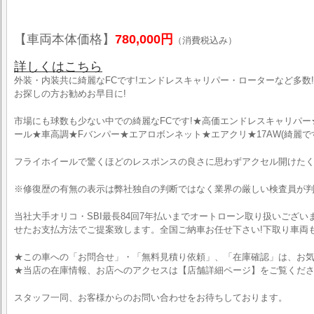
【車両本体価格】
780,000円
（消費税込み）
詳しくはこちら
外装・内装共に綺麗なFCです!エンドレスキャリパー・ローターなど多数!車
お探しの方お勧めお早目に!
市場にも球数も少ない中での綺麗なFCです!★高価エンドレスキャリパ
ール★車高調★Fバンパー★エアロボンネット★エアクリ★17AW(綺麗で
フライホイールで驚くほどのレスポンスの良さに思わずアクセル開けたく
※修復歴の有無の表示は弊社独自の判断ではなく業界の厳しい検査員が
当社大手オリコ・SBI最長84回7年払いまでオートローン取り扱いござ
せたお支払方法でご提案致します。全国ご納車お任せ下さい!下取り車両
★この車への「お問合せ」・「無料見積り依頼」、「在庫確認」は、お気
★当店の在庫情報、お店へのアクセスは【店舗詳細ページ】をご覧くだ
スタッフ一同、お客様からのお問い合わせをお待ちしております。