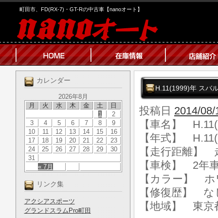
町田市、FD(RX-7)・GT-Rの中古車【nanoオート】
カレンダー
H.11(1999)年 
2026年8月
月
火
水
木
金
土
日
投稿日
2014/08/
1
2
【車名】 H.11
3
4
5
6
7
8
9
10
11
12
13
14
15
16
【年式】 H.11(
17
18
19
20
21
22
23
24
25
26
27
28
29
30
【走行距離】 走行
31
【車検】 2年
« 7月
【カラー】 ホ
リンク集
【修復歴】 な
アクシアスポーツ
【地域】 東京
グランドスラムPro町田