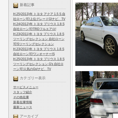
新着記事
H.25(2013)年 トヨタ アクア 1.5 S 自
社ローン可!上位グレードG!ナビ、TV
H.24(2012)年 トヨタ プリウス 1.8 S
自社ローン可!TRDフルエアロ!
H.23(2011)年 トヨタ プリウス 1.8 S
ツーリングセレクション 自社ローン
可!Sツーリングセレクション
H.23(2011)年 トヨタ プリウス 1.8 S
自社ローン可!ワンオーナー!S
H.25(2013)年 トヨタ プリウス 1.8 S
ツーリングセレクション G's 自社ロ
ーン可!人気のGs!ナビ、TV
カテゴリー表示
サービスメニュー
スタッフ紹介
その他在庫
新着在庫情報
最新ニュース
アーカイブ