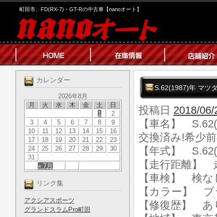
町田市、FD(RX-7)・GT-Rの中古車【nanoオート】
カレンダー
S.62(1987)年
2026年8月
月
火
水
木
金
土
日
投稿日
2018/06/
1
2
【車名】 S.62
3
4
5
6
7
8
9
10
11
12
13
14
15
16
交換済み!希少
17
18
19
20
21
22
23
24
25
26
27
28
29
30
【年式】 S.62(
31
【走行距離】 走行
« 7月
【車検】 検な
リンク集
【カラー】 ブ
アクシアスポーツ
【修復歴】 あ
グランドスラムPro町田