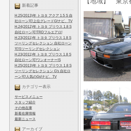
【地域】 東京
新着記事
H.25(2013)年 トヨタ アクア 1.5 S 自
社ローン可!上位グレードG!ナビ、TV
H.24(2012)年 トヨタ プリウス 1.8 S
自社ローン可!TRDフルエアロ!
H.23(2011)年 トヨタ プリウス 1.8 S
ツーリングセレクション 自社ローン
可!Sツーリングセレクション
H.23(2011)年 トヨタ プリウス 1.8 S
自社ローン可!ワンオーナー!S
H.25(2013)年 トヨタ プリウス 1.8 S
ツーリングセレクション G's 自社ロ
ーン可!人気のGs!ナビ、TV
カテゴリー表示
サービスメニュー
スタッフ紹介
その他在庫
新着在庫情報
最新ニュース
アーカイブ