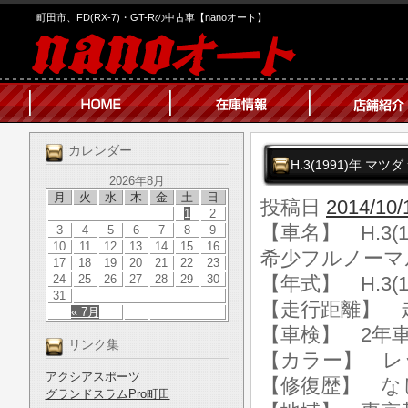
町田市、FD(RX-7)・GT-Rの中古車【nanoオート】
カレンダー
H.3(1991)年 マツ
2026年8月
月
火
水
木
金
土
日
投稿日
2014/10/
1
2
【車名】 H.3(1
3
4
5
6
7
8
9
10
11
12
13
14
15
16
希少フルノーマ
17
18
19
20
21
22
23
24
25
26
27
28
29
30
【年式】 H.3(1
31
【走行距離】 走行
« 7月
【車検】 2年
リンク集
【カラー】 レ
アクシアスポーツ
【修復歴】 な
グランドスラムPro町田