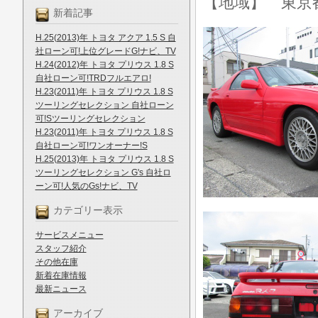
【地域】 東京
新着記事
H.25(2013)年 トヨタ アクア 1.5 S 自
社ローン可!上位グレードG!ナビ、TV
H.24(2012)年 トヨタ プリウス 1.8 S
自社ローン可!TRDフルエアロ!
H.23(2011)年 トヨタ プリウス 1.8 S
ツーリングセレクション 自社ローン
可!Sツーリングセレクション
H.23(2011)年 トヨタ プリウス 1.8 S
自社ローン可!ワンオーナー!S
H.25(2013)年 トヨタ プリウス 1.8 S
ツーリングセレクション G's 自社ロ
ーン可!人気のGs!ナビ、TV
カテゴリー表示
サービスメニュー
スタッフ紹介
その他在庫
新着在庫情報
最新ニュース
アーカイブ