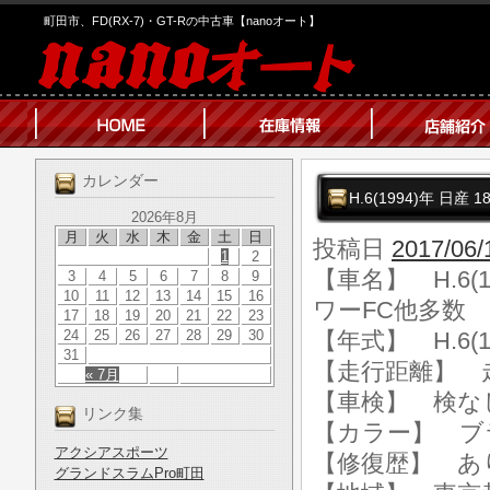
町田市、FD(RX-7)・GT-Rの中古車【nanoオート】
カレンダー
H.6(1994)年 日産
2026年8月
月
火
水
木
金
土
日
投稿日
2017/06/
1
2
【車名】 H.6(1
3
4
5
6
7
8
9
10
11
12
13
14
15
16
ワーFC他多数
17
18
19
20
21
22
23
24
25
26
27
28
29
30
【年式】 H.6(1
31
【走行距離】 走行
« 7月
【車検】 検な
リンク集
【カラー】 ブ
アクシアスポーツ
【修復歴】 あ
グランドスラムPro町田