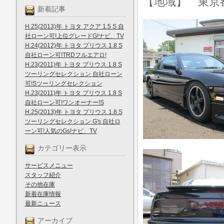
【地域】 東京
新着記事
H.25(2013)年 トヨタ アクア 1.5 S 自
社ローン可!上位グレードG!ナビ、TV
H.24(2012)年 トヨタ プリウス 1.8 S
自社ローン可!TRDフルエアロ!
H.23(2011)年 トヨタ プリウス 1.8 S
ツーリングセレクション 自社ローン
可!Sツーリングセレクション
H.23(2011)年 トヨタ プリウス 1.8 S
自社ローン可!ワンオーナー!S
H.25(2013)年 トヨタ プリウス 1.8 S
ツーリングセレクション G's 自社ロ
ーン可!人気のGs!ナビ、TV
カテゴリー表示
サービスメニュー
スタッフ紹介
その他在庫
新着在庫情報
最新ニュース
アーカイブ