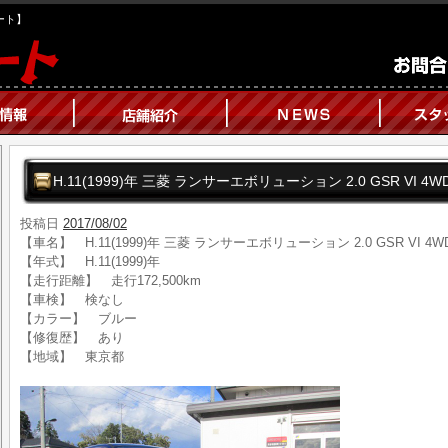
オート】
H.11(1999)年 三菱 ランサーエボリューション 2.0 GSR VI
投稿日
2017/08/02
【車名】 H.11(1999)年 三菱 ランサーエボリューション 2.0 GSR VI
【年式】 H.11(1999)年
【走行距離】 走行172,500km
【車検】 検なし
【カラー】 ブルー
【修復歴】 あり
【地域】 東京都