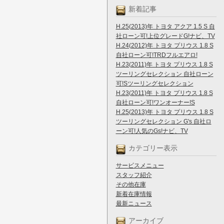
新着記事
H.25(2013)年 トヨタ アクア 1.5 S 自
社ローン可!上位グレードG!ナビ、TV
H.24(2012)年 トヨタ プリウス 1.8 S
自社ローン可!TRDフルエアロ!
H.23(2011)年 トヨタ プリウス 1.8 S
ツーリングセレクション 自社ローン
可!Sツーリングセレクション
H.23(2011)年 トヨタ プリウス 1.8 S
自社ローン可!ワンオーナー!S
H.25(2013)年 トヨタ プリウス 1.8 S
ツーリングセレクション G's 自社ロ
ーン可!人気のGs!ナビ、TV
カテゴリー表示
サービスメニュー
スタッフ紹介
その他在庫
新着在庫情報
最新ニュース
アーカイブ