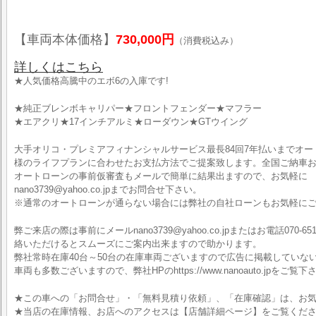
【車両本体価格】
730,000円
（消費税込み）
詳しくはこちら
★人気価格高騰中のエボ6の入庫です!
★純正ブレンボキャリパー★フロントフェンダー★マフラー
★エアクリ★17インチアルミ★ローダウン★GTウイング
大手オリコ・プレミアフィナンシャルサービス最長84回7年払いまでオ
様のライフプランに合わせたお支払方法でご提案致します。全国ご納車お
オートローンの事前仮審査もメールで簡単に結果出ますので、お気軽に
nano3739@yahoo.co.jpまでお問合せ下さい。
※通常のオートローンが通らない場合には弊社の自社ローンもお気軽に
弊ご来店の際は事前にメールnano3739@yahoo.co.jpまたはお電話070-6519
絡いただけるとスムーズにご案内出来ますので助かります。
弊社常時在庫40台～50台の在庫車両ございますので広告に掲載していな
車両も多数ございますので、弊社HPのhttps://www.nanoauto.jpをご覧下
★この車への「お問合せ」・「無料見積り依頼」、「在庫確認」は、お気
★当店の在庫情報、お店へのアクセスは【店舗詳細ページ】をご覧くだ