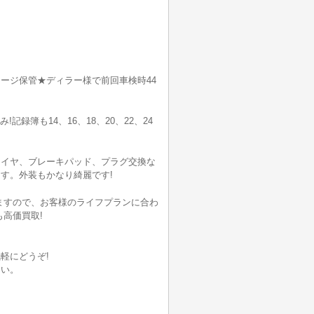
ージ保管★ディラー様で前回車検時44
記録簿も14、16、18、20、22、24
タイヤ、ブレーキパッド、プラグ交換な
す。外装もかなり綺麗です!
いますので、お客様のライフプランに合わ
高価買取!
軽にどうぞ!
さい。