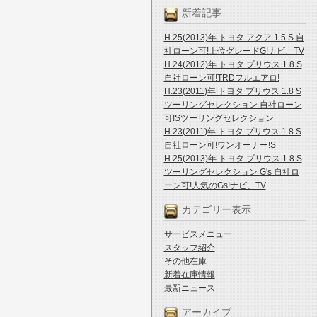
新着記事
H.25(2013)年 トヨタ アクア 1.5 S 自
社ローン可!上位グレードG!ナビ、TV
H.24(2012)年 トヨタ プリウス 1.8 S
自社ローン可!TRDフルエアロ!
H.23(2011)年 トヨタ プリウス 1.8 S
ツーリングセレクション 自社ローン
可!Sツーリングセレクション
H.23(2011)年 トヨタ プリウス 1.8 S
自社ローン可!ワンオーナー!S
H.25(2013)年 トヨタ プリウス 1.8 S
ツーリングセレクション G's 自社ロ
ーン可!人気のGs!ナビ、TV
カテゴリー表示
サービスメニュー
スタッフ紹介
その他在庫
新着在庫情報
最新ニュース
アーカイブ