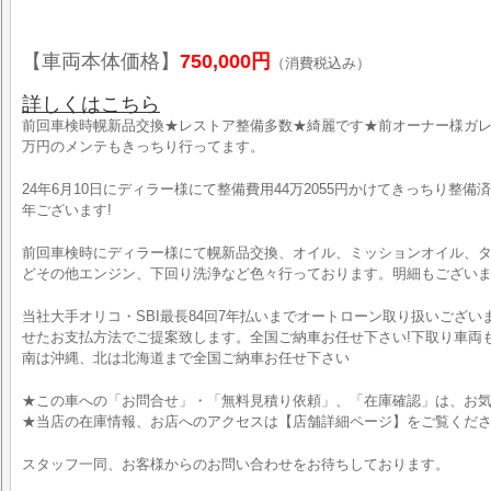
【車両本体価格】
750,000円
（消費税込み）
詳しくはこちら
前回車検時幌新品交換★レストア整備多数★綺麗です★前オーナー様ガレ
万円のメンテもきっちり行ってます。
24年6月10日にディラー様にて整備費用44万2055円かけてきっちり整備済み!
年ございます!
前回車検時にディラー様にて幌新品交換、オイル、ミッションオイル、
どその他エンジン、下回り洗浄など色々行っております。明細もございま
当社大手オリコ・SBI最長84回7年払いまでオートローン取り扱いござ
せたお支払方法でご提案致します。全国ご納車お任せ下さい!下取り車両も
南は沖縄、北は北海道まで全国ご納車お任せ下さい
★この車への「お問合せ」・「無料見積り依頼」、「在庫確認」は、お気
★当店の在庫情報、お店へのアクセスは【店舗詳細ページ】をご覧くだ
スタッフ一同、お客様からのお問い合わせをお待ちしております。