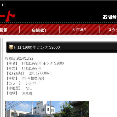
オート】
H.11(1999)年 ホンダ S2000
投稿日
2014/10/22
【車名】 H.11(1999)年 ホンダ S2000
【年式】 H.11(1999)年
【走行距離】 走行177,000km
【車検】 2年車検整備付
【カラー】 シルバー
【修復歴】 なし
【地域】 東京都