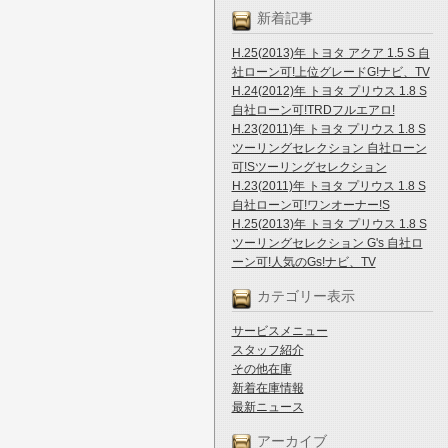
新着記事
H.25(2013)年 トヨタ アクア 1.5 S 自
社ローン可!上位グレードG!ナビ、TV
H.24(2012)年 トヨタ プリウス 1.8 S
自社ローン可!TRDフルエアロ!
H.23(2011)年 トヨタ プリウス 1.8 S
ツーリングセレクション 自社ローン
可!Sツーリングセレクション
H.23(2011)年 トヨタ プリウス 1.8 S
自社ローン可!ワンオーナー!S
H.25(2013)年 トヨタ プリウス 1.8 S
ツーリングセレクション G's 自社ロ
ーン可!人気のGs!ナビ、TV
カテゴリー表示
サービスメニュー
スタッフ紹介
その他在庫
新着在庫情報
最新ニュース
アーカイブ