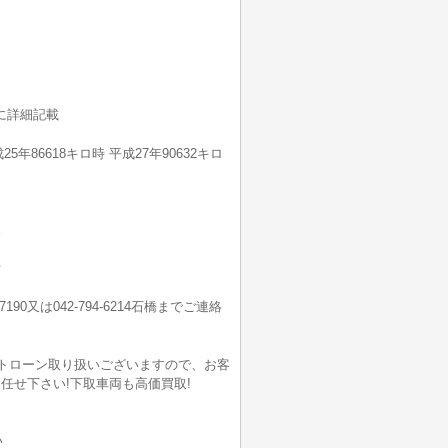
記に詳細記載
25年86618キロ時 平成27年90632キロ
ス
計
7190又は042-794-6214石橋までご連絡
ートローン取り扱いございますので、お客
任せ下さい!下取車両も高価買取!
い