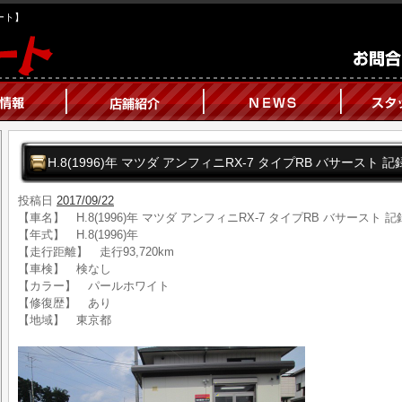
オート】
H.8(1996)年 マツダ アンフィニRX-7 タイプRB バサース
投稿日
2017/09/22
【車名】 H.8(1996)年 マツダ アンフィニRX-7 タイプRB バサース
【年式】 H.8(1996)年
【走行距離】 走行93,720km
【車検】 検なし
【カラー】 パールホワイト
【修復歴】 あり
【地域】 東京都