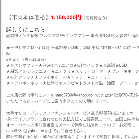
【車両本体価格】
1,150,000円
（消費税込み）
詳しくはこちら
記録簿メンテ多数!フルエアロ!チタンマフラー!車高調!LSDなど多数!下
★平成19年71000キロ時 平成21年73049キロ時 平成23年80689キロ時 平成
時
2年定期点検記録簿有!
★チタンマフラー★F/S/Rフルエアロ★GTウイング★車高調★LSD
★ARCアルミラジエター★エアクリ★スリットローター★ブレーキホー
★社外クラッチ★フライホイール★マフラー★エアロミラー
★エアロボンネット★社外リヤスタビ★トラスト水温、油圧、ブースト
ご来店の際は事前にメールnano3739@yahoo.co.jpまたはお電話070-6519-
いただけるとスムーズにご案内出来ますので助かります。
大手オリコ・プレミアフィナンシャルサービス最長84回7年払いまでオ
様のライフプランに合わせたお支払方法でご提案致します。全国ご納車お
オートローンの事前仮審査もメールで簡単に結果出ますので、お気軽に
nano3739@yahoo.co.jpまでお問合せ下さい。
弊社常時在庫40台～50台の在庫車両ございますので広告に掲載していな