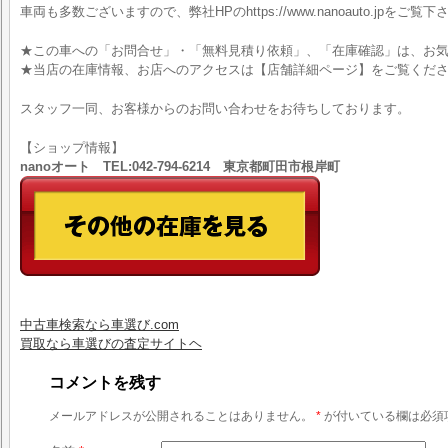
車両も多数ございますので、弊社HPのhttps://www.nanoauto.jpをご覧下
★この車への「お問合せ」・「無料見積り依頼」、「在庫確認」は、お気
★当店の在庫情報、お店へのアクセスは【店舗詳細ページ】をご覧くだ
スタッフ一同、お客様からのお問い合わせをお待ちしております。
【ショップ情報】
nanoオート TEL:042-794-6214 東京都町田市根岸町
中古車検索なら車選び.com
買取なら車選びの査定サイトヘ
コメントを残す
メールアドレスが公開されることはありません。
*
が付いている欄は必須