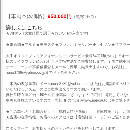
【車両本体価格】
950,000円
（消費税込み）
詳しくはこちら
★WRXSTI大変綺麗で調子も良いSTIの入庫です!
★車高調★アルミ★モモステ★ブレンボキャリパー★キセノン★マフラ
大手オリコ・プレミアフィナンシャルサービス最長84回7年払いまでオ
様のライフプランに合わせたお支払方法でご提案致します。全国ご納車お
オートローンの事前仮審査もメールで簡単に結果出ますので、お気軽に
nano3739@yahoo.co.jpまでお問合せ下さい。
ご来店の際は事前にメールnano3739@yahoo.co.jpまたはお電話070-6519-
いただけるとスムーズにご案内出来ますので助かります。
弊社常時在庫40台～50台の在庫車両ございますので広告に掲載していな
車両も多数ございますので、弊社HPのhttps://www.nanoauto.jpをご覧下
★この車への「お問合せ」・「無料見積り依頼」、「在庫確認」は、お気
★当店の在庫情報、お店へのアクセスは【店舗詳細ページ】をご覧くだ
スタッフ一同、お客様からのお問い合わせをお待ちしております。