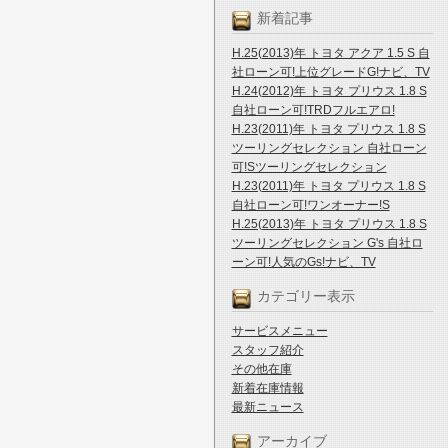
新着記事
H.25(2013)年 トヨタ アクア 1.5 S 自
社ローン可!上位グレードG!ナビ、TV
H.24(2012)年 トヨタ プリウス 1.8 S
自社ローン可!TRDフルエアロ!
H.23(2011)年 トヨタ プリウス 1.8 S
ツーリングセレクション 自社ローン
可!Sツーリングセレクション
H.23(2011)年 トヨタ プリウス 1.8 S
自社ローン可!ワンオーナー!S
H.25(2013)年 トヨタ プリウス 1.8 S
ツーリングセレクション G's 自社ロ
ーン可!人気のGs!ナビ、TV
カテゴリー表示
サービスメニュー
スタッフ紹介
その他在庫
新着在庫情報
最新ニュース
アーカイブ