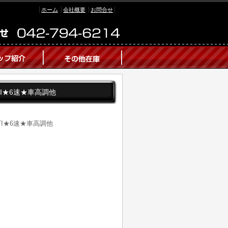
ホーム
会社概要
お問合せ
 STI★6速★車高調他
 STI★6速★車高調他