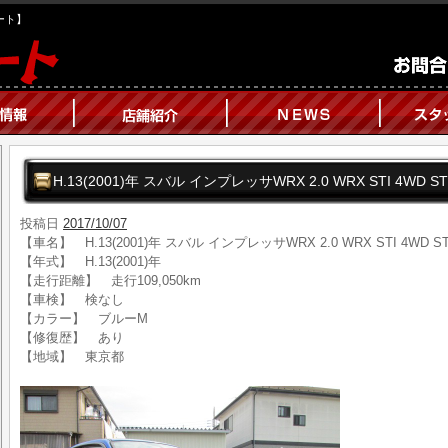
オート】
H.13(2001)年 スバル インプレッサWRX 2.0 WRX STI 4WD
投稿日
2017/10/07
【車名】 H.13(2001)年 スバル インプレッサWRX 2.0 WRX STI 4WD
【年式】 H.13(2001)年
【走行距離】 走行109,050km
【車検】 検なし
【カラー】 ブルーM
【修復歴】 あり
【地域】 東京都