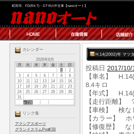
町田市、FD(RX-7)・GT-Rの中古車【nanoオート】
カレンダー
H.14(2002)年 マ
2026年8月
月
火
水
木
金
土
日
投稿日
2017/10/
1
2
【車名】 H.14(
3
4
5
6
7
8
9
10
11
12
13
14
15
16
8.4キロ
17
18
19
20
21
22
23
24
25
26
27
28
29
30
【年式】 H.14(
31
【走行距離】 ?k
« 7月
【車検】 検な
リンク集
【カラー】 ホ
アクシアスポーツ
【修復歴】 な
グランドスラムPro町田