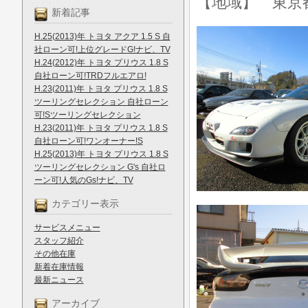
【地域】 東京
新着記事
H.25(2013)年 トヨタ アクア 1.5 S 自
社ローン可!上位グレードG!ナビ、TV
H.24(2012)年 トヨタ プリウス 1.8 S
自社ローン可!TRDフルエアロ!
H.23(2011)年 トヨタ プリウス 1.8 S
ツーリングセレクション 自社ローン
可!Sツーリングセレクション
H.23(2011)年 トヨタ プリウス 1.8 S
自社ローン可!ワンオーナー!S
H.25(2013)年 トヨタ プリウス 1.8 S
ツーリングセレクション G's 自社ロ
ーン可!人気のGs!ナビ、TV
カテゴリー表示
サービスメニュー
スタッフ紹介
その他在庫
新着在庫情報
最新ニュース
アーカイブ