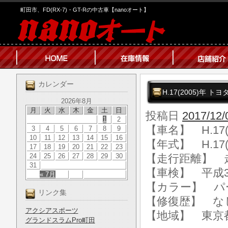
町田市、FD(RX-7)・GT-Rの中古車【nanoオート】
カレンダー
H.17(2005)年 ト
2026年8月
月
火
水
木
金
土
日
投稿日
2017/12/
1
2
【車名】 H.17
3
4
5
6
7
8
9
10
11
12
13
14
15
16
【年式】 H.17(
17
18
19
20
21
22
23
24
25
26
27
28
29
30
【走行距離】 走行
31
【車検】 平成3
« 7月
【カラー】 パ
リンク集
【修復歴】 な
アクシアスポーツ
【地域】 東京
グランドスラムPro町田