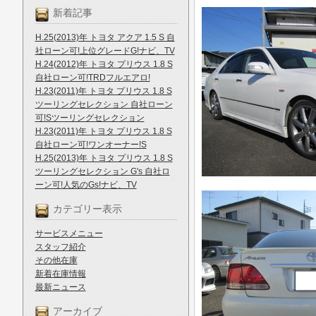
新着記事
H.25(2013)年 トヨタ アクア 1.5 S 自
社ローン可!上位グレードG!ナビ、TV
H.24(2012)年 トヨタ プリウス 1.8 S
自社ローン可!TRDフルエアロ!
H.23(2011)年 トヨタ プリウス 1.8 S
ツーリングセレクション 自社ローン
可!Sツーリングセレクション
H.23(2011)年 トヨタ プリウス 1.8 S
自社ローン可!ワンオーナー!S
H.25(2013)年 トヨタ プリウス 1.8 S
ツーリングセレクション G's 自社ロ
ーン可!人気のGs!ナビ、TV
カテゴリー表示
サービスメニュー
スタッフ紹介
その他在庫
新着在庫情報
最新ニュース
アーカイブ