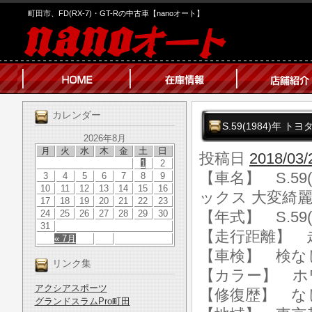
町田市、FD(RX-7)・GT-Rの中古車【nanoオート】
カレンダー
S.59(1984)年
2026年8月
月
火
水
木
金
土
日
投稿日
2018/03/
1
2
【車名】 S.59
3
4
5
6
7
8
9
10
11
12
13
14
15
16
ックス 大変綺
17
18
19
20
21
22
23
24
25
26
27
28
29
30
【年式】 S.59(
31
【走行距離】 走行
« 7月
【車検】 検な
リンク集
【カラー】 ホ
アクシアスポーツ
【修復歴】 な
グランドスラムPro町田