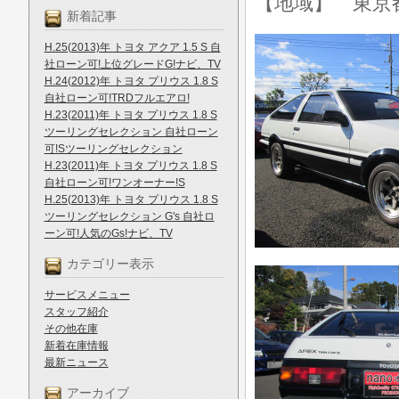
【地域】 東京
新着記事
H.25(2013)年 トヨタ アクア 1.5 S 自
社ローン可!上位グレードG!ナビ、TV
H.24(2012)年 トヨタ プリウス 1.8 S
自社ローン可!TRDフルエアロ!
H.23(2011)年 トヨタ プリウス 1.8 S
ツーリングセレクション 自社ローン
可!Sツーリングセレクション
H.23(2011)年 トヨタ プリウス 1.8 S
自社ローン可!ワンオーナー!S
H.25(2013)年 トヨタ プリウス 1.8 S
ツーリングセレクション G's 自社ロ
ーン可!人気のGs!ナビ、TV
カテゴリー表示
サービスメニュー
スタッフ紹介
その他在庫
新着在庫情報
最新ニュース
アーカイブ