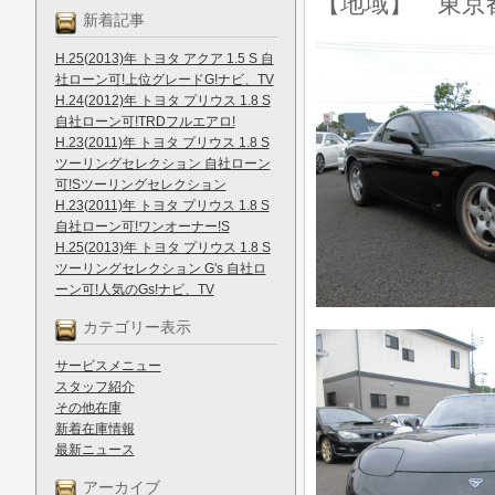
【地域】 東京
新着記事
H.25(2013)年 トヨタ アクア 1.5 S 自
社ローン可!上位グレードG!ナビ、TV
H.24(2012)年 トヨタ プリウス 1.8 S
自社ローン可!TRDフルエアロ!
H.23(2011)年 トヨタ プリウス 1.8 S
ツーリングセレクション 自社ローン
可!Sツーリングセレクション
H.23(2011)年 トヨタ プリウス 1.8 S
自社ローン可!ワンオーナー!S
H.25(2013)年 トヨタ プリウス 1.8 S
ツーリングセレクション G's 自社ロ
ーン可!人気のGs!ナビ、TV
カテゴリー表示
サービスメニュー
スタッフ紹介
その他在庫
新着在庫情報
最新ニュース
アーカイブ