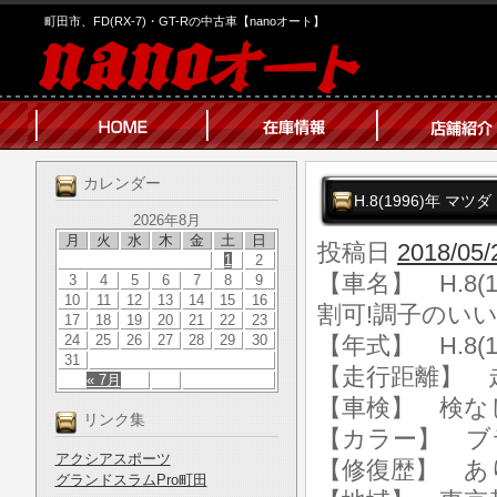
町田市、FD(RX-7)・GT-Rの中古車【nanoオート】
カレンダー
H.8(1996)年 マ
2026年8月
月
火
水
木
金
土
日
投稿日
2018/05/
1
2
【車名】 H.8(
3
4
5
6
7
8
9
10
11
12
13
14
15
16
割可!調子のいい
17
18
19
20
21
22
23
24
25
26
27
28
29
30
【年式】 H.8(1
31
【走行距離】 走行
« 7月
【車検】 検な
リンク集
【カラー】 ブ
アクシアスポーツ
【修復歴】 あ
グランドスラムPro町田