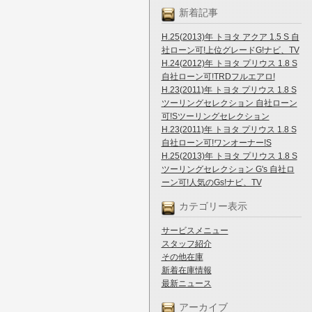
新着記事
H.25(2013)年 トヨタ アクア 1.5 S 自
社ローン可!上位グレードG!ナビ、TV
H.24(2012)年 トヨタ プリウス 1.8 S
自社ローン可!TRDフルエアロ!
H.23(2011)年 トヨタ プリウス 1.8 S
ツーリングセレクション 自社ローン
可!Sツーリングセレクション
H.23(2011)年 トヨタ プリウス 1.8 S
自社ローン可!ワンオーナー!S
H.25(2013)年 トヨタ プリウス 1.8 S
ツーリングセレクション G's 自社ロ
ーン可!人気のGs!ナビ、TV
カテゴリー表示
サービスメニュー
スタッフ紹介
その他在庫
新着在庫情報
最新ニュース
アーカイブ