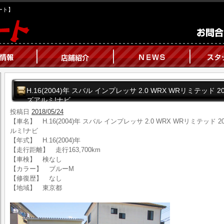
オート】
H.16(2004)年 スバル インプレッサ 2.0 WRX WRリミテッド 
ズアルミ!ナビ
投稿日
2018/05/24
【車名】 H.16(2004)年 スバル インプレッサ 2.0 WRX WRリミテッド 
ルミ!ナビ
【年式】 H.16(2004)年
【走行距離】 走行163,700km
【車検】 検なし
【カラー】 ブルーM
【修復歴】 なし
【地域】 東京都