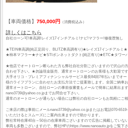
【車両価格】
750,000円
（消費税込み）
詳しくはこちら
自社ローン可!車高調!レイズ17インチアルミ!ナビ!マフラー!修復歴無し
★TEIN車高調(純正足回り、BLITZ車高調有り)★レイズ17インチアル
★柿本マフラー★ナビ★STIボンネットダクト(純正有り)★ETC★タワ
★他店でオートローン断られた方も弊社自社分割ございますので沢山の
合わせ下さい。★勿論現金販売、通常オートローンのお客様も大歓迎で
大手オリコ・プレミアフィナンシャルサービス最長84回7年払いまでオ
様のライフプランに合わせたお支払方法でご提案致します。全国ご納車お
通常オートローン、自社ローンの事前仮審査もメールで簡単に結果出ま
nano3739@yahoo.co.jpまでお問合せ下さい。
通常のオートローンが通らない場合には弊社の自社ローンもお気軽にご
ご来店の際は事前にメールnano3739@yahoo.co.jpまたはお電話070-6519-
いただけるとスムーズにご案内出来ますので助かります。
弊社常時在庫40台～50台の在庫車両ございますので広告に掲載していな
車両も多数ございますので、弊社HPのhttps://www.nanoauto.jpをご覧下